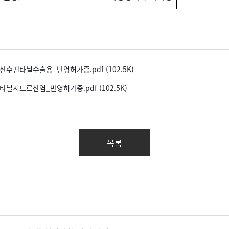
펜타닐수출용_반영허가증.pdf (102.5K)
시트르산염_반영허가증.pdf (102.5K)
목록