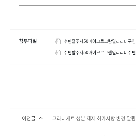
첨부파일
수펜탈주사50마이크로그람밀리리터구연산수
수펜탈주사50마이크로그램밀리리터수펜타닐
이전글
그라니세트 성분 제제 허가사항 변경 알림