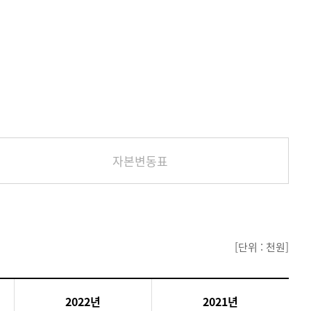
자본변동표
[단위 : 천원]
2022년
2021년