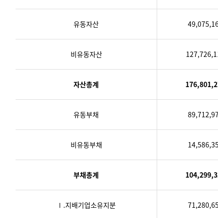
유동자산
49,075,1
비유동자산
127,726,1
자산총계
176,801,2
유동부채
89,712,9
비유동부채
14,586,3
부채총계
104,299,3
Ⅰ.지배기업소유지분
71,280,6