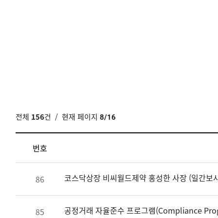
전체
156
건
/ 현재 페이지
8/16
번호
코스닥상장 비씨월드제약 홍성한 사장 (일간보사
86
공정거래 자율준수 프로그램(Compliance Pro
85