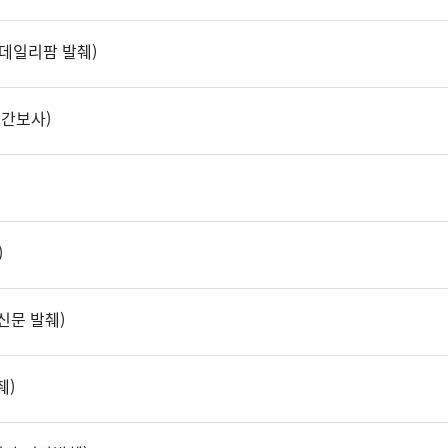
데일리팜 발췌)
일간보사)
)
신문 발췌)
췌)