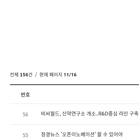
전체
156
건
/ 현재 페이지
11/16
번호
비씨월드, 신약연구소 개소..R&D중심 라인 구축
56
정경뉴스 '오픈이노베이션' 할 수 있어야
55