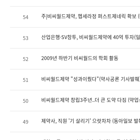
주|비씨월드제약, 헵세라정 퍼스트제네릭 확보 (
54
산업은행·SV창투, 비씨월드제약에 40억 투자(
53
2009년 하반기 비씨월드의 학회 활동
52
비씨월드제약 "성과이뤘다"(약사공론 기사발췌
51
비씨월드제약 창립3주년..더 큰 도약 다짐 (약업
50
제약사, 직원 '기 살리기' 으랏차차 (동아일보 발
49