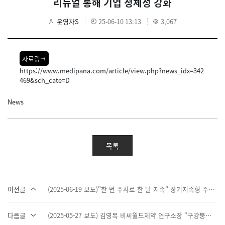
리뉴얼 통해 기업 정체성 강화
운영자S
25-06-10 13:13
3,067
자료링크
https://www.medipana.com/article/view.php?news_idx=342
469&sch_cate=D
News
목록
이전글
(2025-06-19 보도)"한 번 주사로 한 달 지속" 장기지속형 주사제, 신약개발 핵심 축 부상
다음글
(2025-05-27 보도) 김영목 비씨월드제약 연구소장 “구강붕해정 등 차세대 제형 개발 선도”